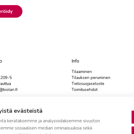
eröidy
o
Info
Tilaaminen
2209-5
Tilauksen peruminen
auttua
Tietosuojaseloste
biolan.fi
Toimitusehdot
teydenottolomake
Evästeasetukset
yistä evästeistä
tustilanteissa tulee ensin olla
e
yhteydessä asiakaspalveluun.
itä kerätäksemme ja analysoidaksemme sivuston
aksemme sosiaalisen median ominaisuuksia sekä