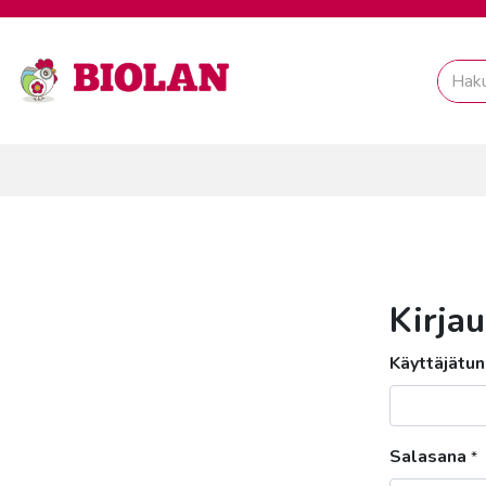
Kirja
Käyttäjätun
Salasana
*