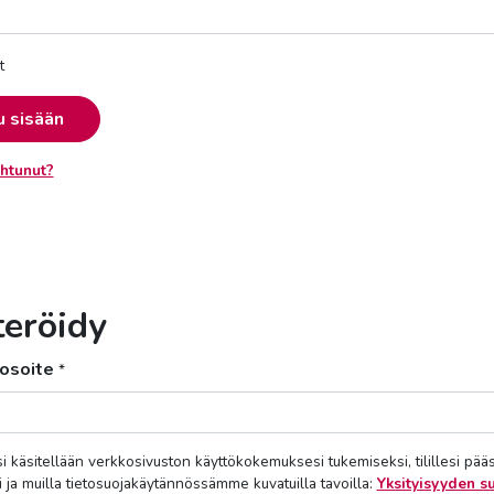
t
u sisään
htunut?
teröidy
osoite
*
si käsitellään verkkosivuston käyttökokemuksesi tukemiseksi, tilillesi pää
i ja muilla tietosuojakäytännössämme kuvatuilla tavoilla:
Yksityisyyden s