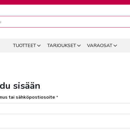
TUOTTEET
TARJOUKSET
VARAOSAT
udu sisään
nus tai sähköpostiosoite
*