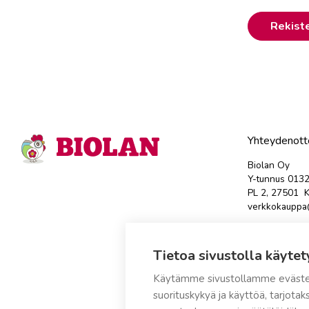
Rekist
Yhteydenott
Biolan Oy
Y-tunnus 013
PL 2, 27501 K
verkkokauppa@
Avaa tästä yh
Tietoa sivustolla käytet
Tuotteen palau
sähköpostits
Käytämme sivustollamme eväste
suorituskykyä ja käyttöä, tarjot