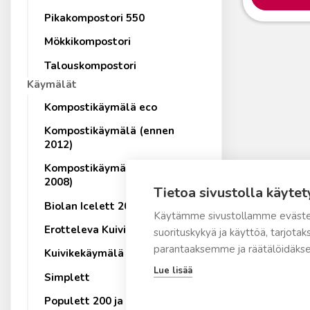
Pikakompostori 550
Mökkikompostori
Talouskompostori
Käymälät
Kompostikäymälä eco
Kompostikäymälä (ennen
2012)
Kompostikäymälä (ennen
2008)
Tietoa sivustolla käytet
Biolan Icelett 20
Käytämme sivustollamme eväste
Erotteleva Kuivikekäymälä
suorituskykyä ja käyttöä, tarjot
parantaaksemme ja räätälöidäkse
Kuivikekäymälä
Lue lisää
Simplett
Populett 200 ja 300