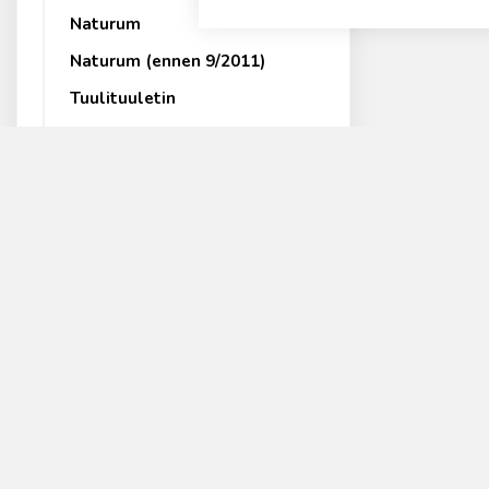
Naturum
Naturum (ennen 9/2011)
Tuulituuletin
Kattotuuletin
Jätevesijärjestelmät
Harmaavesisuodatin 70
Harmaavesisuodatin 125
Harmaavesisuodatin Light
Saunasuodatin ja
Harmaavesisuodatin Basic
Kaivopuhdistamo
Yhteydenott
Trio
Biolan Oy
Y-tunnus 013
PL 2, 27501 K