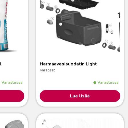
i
Harmaavesisuodatin Light
Varaosat
Varastossa
Varastossa
Lue lisää