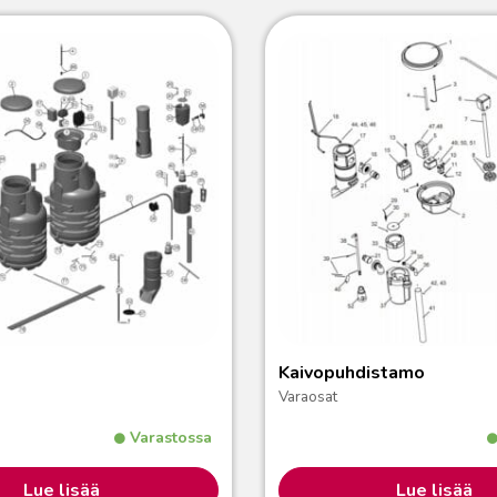
Kaivopuhdistamo
Varaosat
Varastossa
Lue lisää
Lue lisää