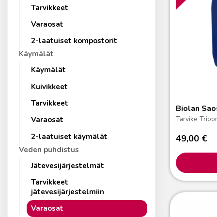
Tarvikkeet
Varaosat
2-laatuiset kompostorit
Käymälät
Käymälät
Kuivikkeet
Tarvikkeet
Biolan Sao
Tarvike Trioo
Varaosat
2-laatuiset käymälät
49,00
€
Veden puhdistus
Jätevesijärjestelmät
Tarvikkeet
jätevesijärjestelmiin
Varaosat