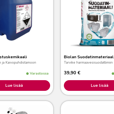
stuskemikaali
Biolan Suodatinmateriaal
n ja Kaivopuhdistamoon
Tarvike harmaavesisuodattimiin
39,90
€
Varastossa
Lue lisää
Lue lisää