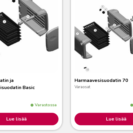
tin ja
Harmaavesisuodatin 70
Varaosat
suodatin Basic
Varastossa
Lue lisää
Lue lisää