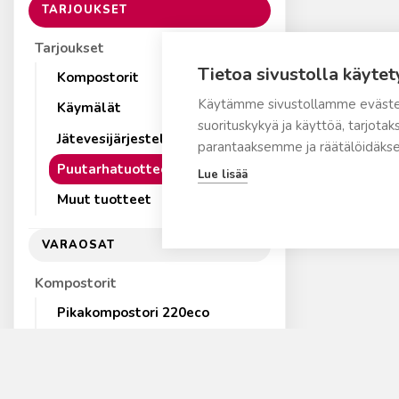
TARJOUKSET
Tarjoukset
Tietoa sivustolla käytet
Kompostorit
Käytämme sivustollamme eväste
Käymälät
suorituskykyä ja käyttöä, tarjot
Jätevesijärjestelmät
parantaaksemme ja räätälöidäkse
Puutarhatuotteet
Lue lisää
Muut tuotteet
VARAOSAT
Kompostorit
Pikakompostori 220eco
Pikakompostori 500
Pikakompostori 220 (ennen
2012)