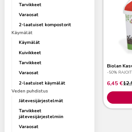
Tarvikkeet
Varaosat
2-laatuiset kompostorit
Käymälät
Käymälät
Kuivikkeet
Tarvikkeet
Biolan Kas
-50% RAJOI
Varaosat
6,45
€
12
Nykyinen
Alkuperäine
2-laatuiset käymälät
hinta
hinta
Veden puhdistus
on:
oli:
6,45 €.
12,90 €.
Jätevesijärjestelmät
Tarvikkeet
jätevesijärjestelmiin
Varaosat