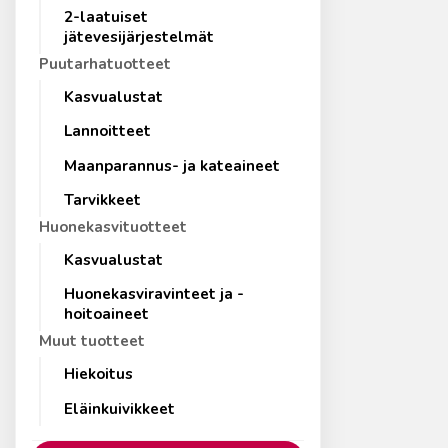
2-laatuiset
jätevesijärjestelmät
Puutarhatuotteet
Kasvualustat
Lannoitteet
Maanparannus- ja kateaineet
Tarvikkeet
Huonekasvituotteet
Kasvualustat
Huonekasviravinteet ja -
hoitoaineet
Muut tuotteet
Hiekoitus
Eläinkuivikkeet