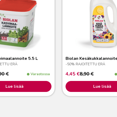
vimaalannoite 5.5 L
Biolan Kesäkukkalannoit
TETTU ERÄ
-50% RAJOITETTU ERÄ
,90
€
4,45
€
8,90
€
n
Nykyinen
Alkuperäinen
Varastossa
hinta
hinta
on:
oli:
Lue lisää
Lue lisää
4,45 €.
8,90 €.