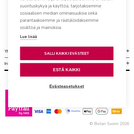
suorituskykyä ja käyttöä, tarjotaksemme
sosiaalisen median ominaisuuksia sekä
parantaaksemme ja räätälöidäksemme
sisältöä ja mainoksia.
Lue lisää
Yhteydenotto
SALLI KAIKKI EVÄSTEET
Info
ESTÄ KAIKKI
Evästeasetukset
© Biolan Suomi 2026