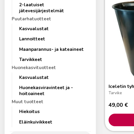
2-laatuiset
jätevesijärjestelmät
Puutarhatuotteet
Kasvualustat
Lannoitteet
Maanparannus- ja kateaineet
Tarvikkeet
Huonekasvituotteet
Kasvualustat
Iceletin ty
Huonekasviravinteet ja -
Tarvike
hoitoaineet
Muut tuotteet
49,00
€
Hiekoitus
Eläinkuivikkeet