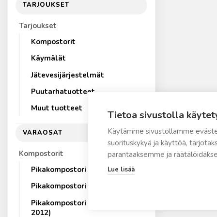
TARJOUKSET
Tarjoukset
Kompostorit
Käymälät
Jätevesijärjestelmät
Puutarhatuotteet
Muut tuotteet
Tietoa sivustolla käytet
Käytämme sivustollamme eväste
VARAOSAT
suorituskykyä ja käyttöä, tarjot
Kompostorit
parantaaksemme ja räätälöidäkse
Pikakompostori 220eco
Lue lisää
Pikakompostori 500
Pikakompostori 220 (ennen
2012)