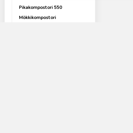
Pikakompostori 550
Mökkikompostori
Talouskompostori
Käymälät
Kompostikäymälä eco
Kompostikäymälä (ennen
2012)
Kompostikäymälä (ennen
2008)
Biolan Icelett 20
Yhteydenott
Erotteleva Kuivikekäymälä
Biolan Oy
Kuivikekäymälä
Y-tunnus 013
PL 2, 27501 K
Simplett
verkkokauppa@
Populett 200 ja 300
Avaa tästä yh