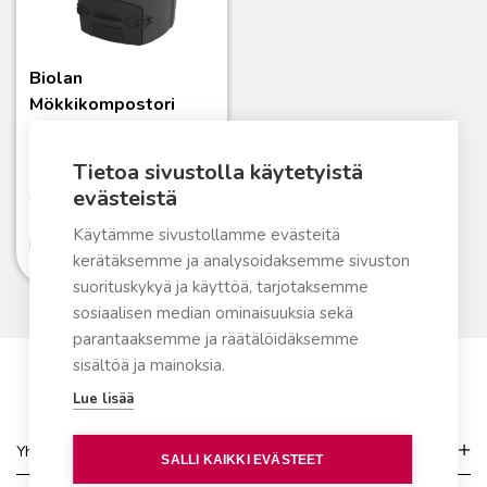
Biolan
Mökkikompostori
Kesäajan kompostointiin
Tietoa sivustolla käytetyistä
319,00
€
evästeistä
Varastossa
Käytämme sivustollamme evästeitä
Lue lisää
kerätäksemme ja analysoidaksemme sivuston
suorituskykyä ja käyttöä, tarjotaksemme
sosiaalisen median ominaisuuksia sekä
parantaaksemme ja räätälöidäksemme
sisältöä ja mainoksia.
Lue lisää
Yhteydenotto
SALLI KAIKKI EVÄSTEET