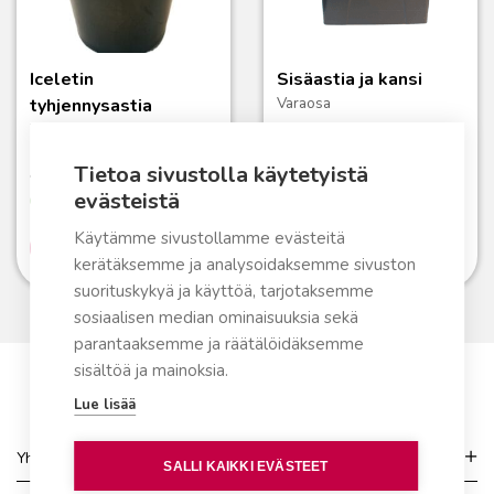
Iceletin
Sisäastia ja kansi
Varaosa
tyhjennysastia
Tarvike
Tietoa sivustolla käytetyistä
49,00
€
29,90
€
evästeistä
Varastossa
Varastossa
Käytämme sivustollamme evästeitä
Lue lisää
Lue lisää
kerätäksemme ja analysoidaksemme sivuston
suorituskykyä ja käyttöä, tarjotaksemme
sosiaalisen median ominaisuuksia sekä
parantaaksemme ja räätälöidäksemme
sisältöä ja mainoksia.
Lue lisää
Yhteydenotto
SALLI KAIKKI EVÄSTEET