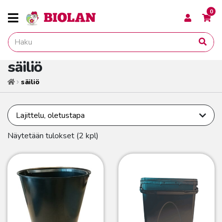
0
säiliö
säiliö
Etusivu
Näytetään tulokset (2 kpl)