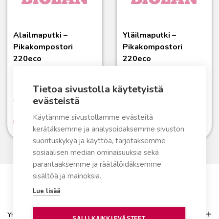
Alailmaputki –
Yläilmaputki –
Pikakompostori
Pikakompostori
220eco
220eco
Varaosa
Varaosa
Tietoa sivustolla käytetyistä
29,90
€
29,90
€
evästeistä
Varastossa
Varastossa
Käytämme sivustollamme evästeitä
Lue lisää
Lue lisää
kerätäksemme ja analysoidaksemme sivuston
suorituskykyä ja käyttöä, tarjotaksemme
sosiaalisen median ominaisuuksia sekä
parantaaksemme ja räätälöidäksemme
sisältöä ja mainoksia.
Lue lisää
Yhteydenotto
SALLI KAIKKI EVÄSTEET