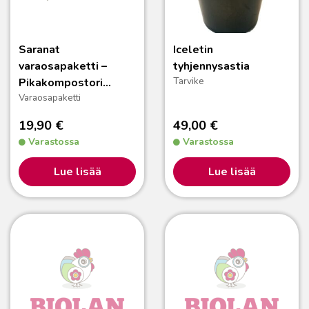
Saranat
Iceletin
varaosapaketti –
tyhjennysastia
Tarvike
Pikakompostori
Varaosapaketti
220eco
19,90
€
49,00
€
Varastossa
Varastossa
Lue lisää
Lue lisää