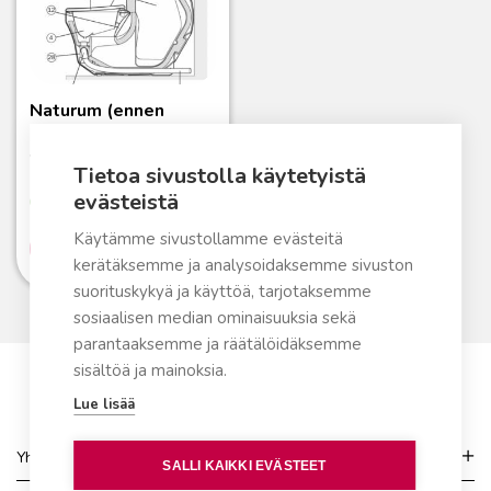
Naturum (ennen
9/2011)
Varaosat
Tietoa sivustolla käytetyistä
evästeistä
Varastossa
Käytämme sivustollamme evästeitä
Lue lisää
kerätäksemme ja analysoidaksemme sivuston
suorituskykyä ja käyttöä, tarjotaksemme
sosiaalisen median ominaisuuksia sekä
parantaaksemme ja räätälöidäksemme
sisältöä ja mainoksia.
Lue lisää
Yhteydenotto
SALLI KAIKKI EVÄSTEET