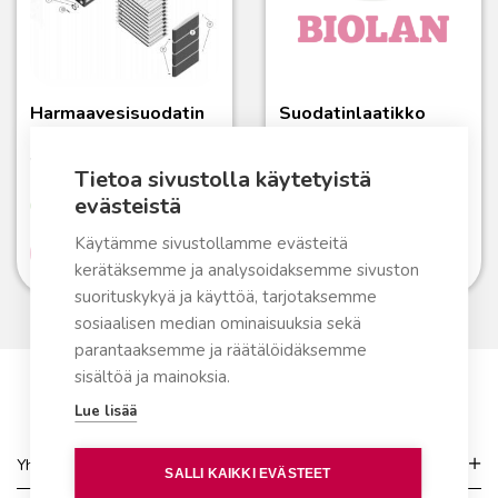
Harmaavesisuodatin
Suodatinlaatikko
125
Varaosat
Tietoa sivustolla käytetyistä
24,20
€
evästeistä
Varastossa
Varastossa
Käytämme sivustollamme evästeitä
Lue lisää
Lue lisää
kerätäksemme ja analysoidaksemme sivuston
suorituskykyä ja käyttöä, tarjotaksemme
sosiaalisen median ominaisuuksia sekä
parantaaksemme ja räätälöidäksemme
sisältöä ja mainoksia.
Lue lisää
Yhteydenotto
SALLI KAIKKI EVÄSTEET