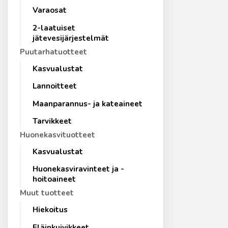
Varaosat
2-laatuiset
jätevesijärjestelmät
Puutarhatuotteet
Kasvualustat
Lannoitteet
Maanparannus- ja kateaineet
Tarvikkeet
Huonekasvituotteet
Kasvualustat
Huonekasviravinteet ja -
hoitoaineet
Muut tuotteet
Hiekoitus
Eläinkuivikkeet