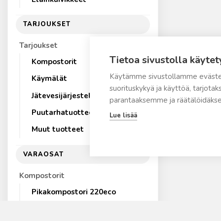
TARJOUKSET
Tarjoukset
Tietoa sivustolla käytet
Kompostorit
Käytämme sivustollamme eväste
Käymälät
suorituskykyä ja käyttöä, tarjot
Jätevesijärjestelmät
parantaaksemme ja räätälöidäkse
Puutarhatuotteet
Lue lisää
Muut tuotteet
VARAOSAT
Kompostorit
Pikakompostori 220eco
Pikakompostori 500