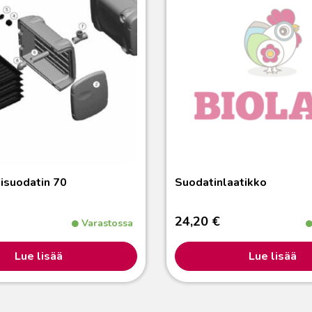
isuodatin 70
Suodatinlaatikko
24,20
€
Varastossa
Lue lisää
Lue lisää