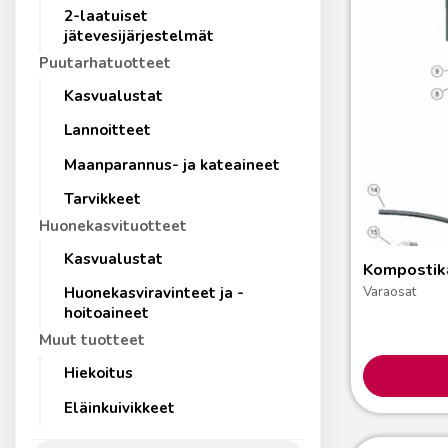
2-laatuiset
jätevesijärjestelmät
Puutarhatuotteet
Kasvualustat
Lannoitteet
Maanparannus- ja kateaineet
Tarvikkeet
Huonekasvituotteet
Kasvualustat
Kompostik
Varaosat
Huonekasviravinteet ja -
hoitoaineet
Muut tuotteet
Hiekoitus
Eläinkuivikkeet