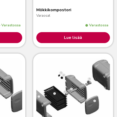
Mökkikompostori
Varaosat
Varastossa
Varastossa
Lue lisää