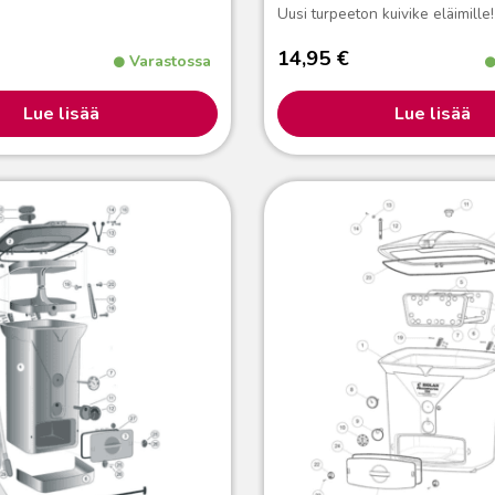
Uusi turpeeton kuivike eläimille!
14,95
€
Varastossa
Lue lisää
Lue lisää