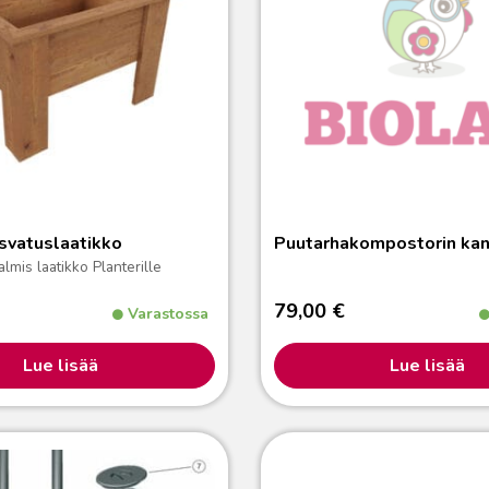
svatuslaatikko
Puutarhakompostorin kan
almis laatikko
Planterille
79,00
€
Varastossa
Lue lisää
Lue lisää