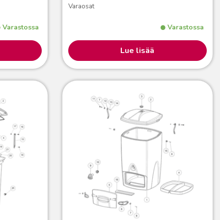
Varaosat
Varastossa
Varastossa
Lue lisää