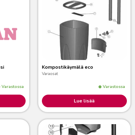
si
Kompostikäymälä eco
Varaosat
Varastossa
Varastossa
Lue lisää