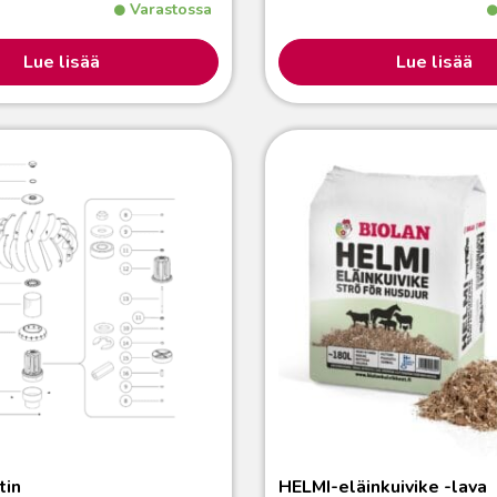
Varastossa
Lue lisää
Lue lisää
tin
HELMI-eläinkuivike -lava