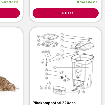
Varastossa
Varastossa
Lue lisää
Pikakompostori 220eco