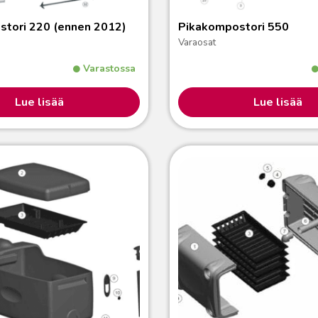
tori 220 (ennen 2012)
Pikakompostori 550
Varaosat
Varastossa
Lue lisää
Lue lisää