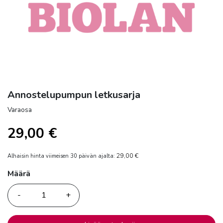
Annostelupumpun letkusarja
Varaosa
29,00
€
29,00
€
Alhaisin hinta viimeisen 30 päivän ajalta:
Määrä
Määrä