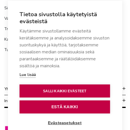
Sisältää letkut 1,2 m ja 2 m.
Tietoa sivustolla käytetyistä
Varaosa sopii seuraaviin tuotemalleihin:
evästeistä
Trio
Käytämme sivustollamme evästeitä
kerätäksemme ja analysoidaksemme sivuston
Kaivopuhdistamo
suorituskykyä ja käyttöä, tarjotaksemme
Tuotenumero
40580027
sosiaalisen median ominaisuuksia sekä
parantaaksemme ja räätälöidäksemme
sisältöä ja mainoksia.
Lue lisää
Yhteydenotto
SALLI KAIKKI EVÄSTEET
Info
ESTÄ KAIKKI
Evästeasetukset