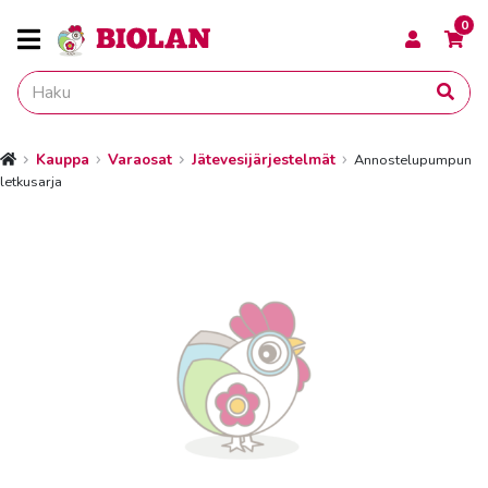
0
Kauppa
Varaosat
Jätevesijärjestelmät
Annostelupumpun
Etusivu
letkusarja