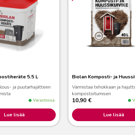
ostiheräte 5.5 L
Biolan Komposti- ja Huussi
lous- ja puutarhajätteen
Varmistaa tehokkaan ja hajut
mista
kompostoitumisen
10,90
€
Varastossa
V
Lue lisää
Lue lisää