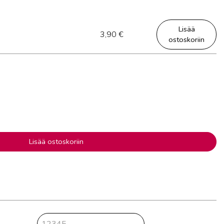
Lisää
3,90
€
ostoskoriin
Lisää ostoskoriin