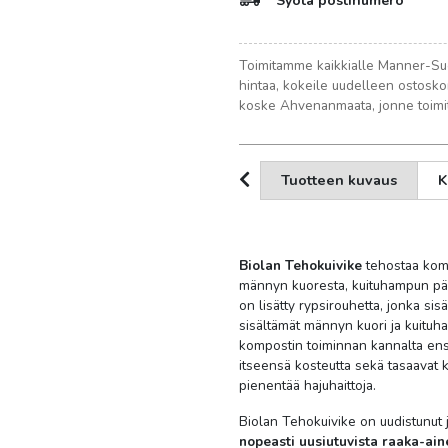
Syötä postinumero
Toimitamme kaikkialle Manner-Suo
hintaa, kokeile uudelleen ostosko
koske Ahvenanmaata, jonne toimit
Tuotteen kuvaus
K
Biolan Tehokuivike
tehostaa komp
männyn kuoresta, kuituhampun päis
on lisätty rypsirouhetta, jonka si
sisältämät männyn kuori ja kuitu
kompostin toiminnan kannalta ensi
itseensä kosteutta sekä tasaavat k
pienentää hajuhaittoja.
Biolan Tehokuivike on uudistunut 
nopeasti uusiutuvista raaka-aine