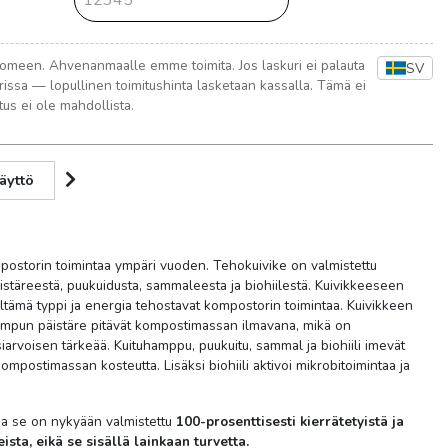
meen. Ahvenanmaalle emme toimita. Jos laskuri ei palauta
SV
rissa — lopullinen toimitushinta lasketaan kassalla. Tämä ei
us ei ole mahdollista.
äyttö
ostorin toimintaa ympäri vuoden. Tehokuivike on valmistettu
täreestä, puukuidusta, sammaleesta ja biohiilestä. Kuivikkeeseen
sältämä typpi ja energia tehostavat kompostorin toimintaa. Kuivikkeen
hampun päistäre pitävät kompostimassan ilmavana, mikä on
arvoisen tärkeää. Kuituhamppu, puukuitu, sammal ja biohiili imevät
ompostimassan kosteutta. Lisäksi biohiili aktivoi mikrobitoimintaa ja
ja se on nykyään valmistettu
100-prosenttisesti kierrätetyistä ja
ista, eikä se sisällä lainkaan turvetta.