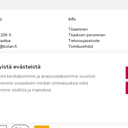
o
Info
Tilaaminen
2209-5
Tilauksen peruminen
auttua
Tietosuojaseloste
biolan.fi
Toimitusehdot
teydenottolomake
Evästeasetukset
yistä evästeistä
tustilanteissa tulee ensin olla
e
yhteydessä asiakaspalveluun.
itä kerätäksemme ja analysoidaksemme sivuston
aksemme sosiaalisen median ominaisuuksia sekä
mme sisältöä ja mainoksia.