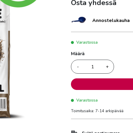
Osta yhdessä
Annostelukauha
Varastossa
Määrä
Määrä
Varastossa
Toimitusaika: 7-14 arkipäivää