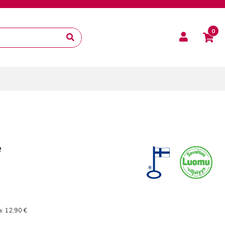
0
e
12,90
€
a: