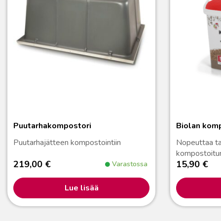
Puutarhakompostori
Biolan komp
Puutarhajätteen kompostointiin
Nopeuttaa ta
kompostoitu
219,00
€
15,90
€
Varastossa
Lue lisää