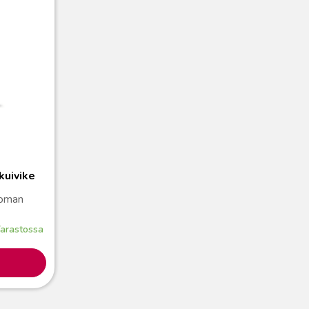
kuivike
toman
arastossa