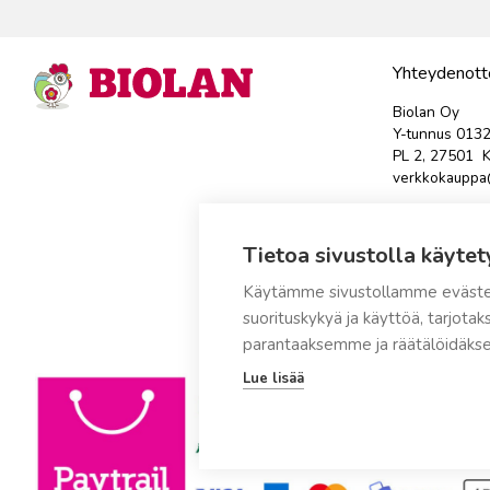
Yhteydenott
Biolan Oy
Y-tunnus 013
PL 2, 27501 K
verkkokauppa@
Avaa tästä yh
Tietoa sivustolla käytet
Tuotteen palau
sähköpostits
Käytämme sivustollamme eväste
suorituskykyä ja käyttöä, tarjot
parantaaksemme ja räätälöidäkse
Lue lisää