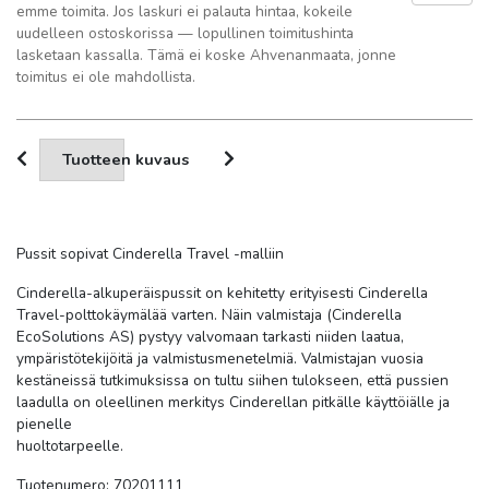
emme toimita. Jos laskuri ei palauta hintaa, kokeile
uudelleen ostoskorissa — lopullinen toimitushinta
lasketaan kassalla. Tämä ei koske Ahvenanmaata, jonne
toimitus ei ole mahdollista.
Tuotteen kuvaus
Pussit sopivat Cinderella Travel -malliin
Cinderella-alkuperäispussit on kehitetty erityisesti Cinderella
Travel-polttokäymälää varten. Näin valmistaja (Cinderella
EcoSolutions AS) pystyy valvomaan tarkasti niiden laatua,
ympäristötekijöitä ja valmistusmenetelmiä. Valmistajan vuosia
kestäneissä tutkimuksissa on tultu siihen tulokseen, että pussien
laadulla on oleellinen merkitys Cinderellan pitkälle käyttöiälle ja
pienelle
huoltotarpeelle.
Tuotenumero: 70201111