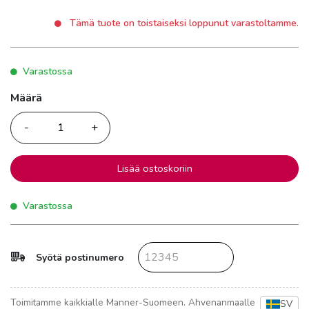
Tämä tuote on toistaiseksi loppunut varastoltamme.
Varastossa
Määrä
Määrä
Lisää ostoskoriin
Varastossa
Syötä postinumero
Toimitamme kaikkialle Manner-Suomeen. Ahvenanmaalle
SV