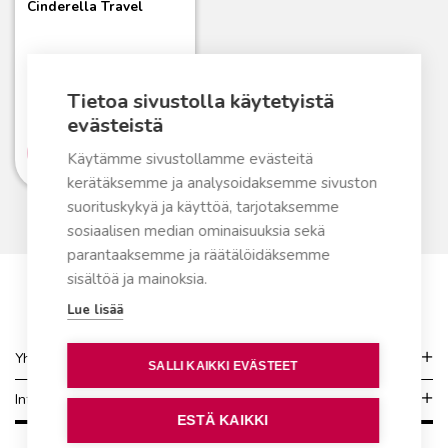
Cinderella Travel
Matkailuautoihin ja -
vaunuihin sekä
veneisiin
5490,00
€
Tietoa sivustolla käytetyistä
evästeistä
Lue lisää
Käytämme sivustollamme evästeitä
kerätäksemme ja analysoidaksemme sivuston
suorituskykyä ja käyttöä, tarjotaksemme
sosiaalisen median ominaisuuksia sekä
parantaaksemme ja räätälöidäksemme
sisältöä ja mainoksia.
Lue lisää
Yhteydenotto
SALLI KAIKKI EVÄSTEET
Info
ESTÄ KAIKKI