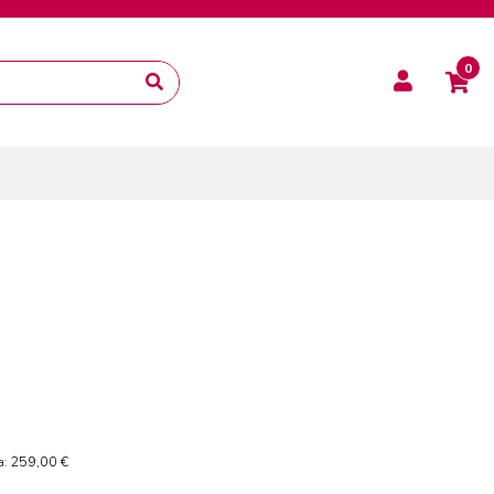
0
259,00
€
a: