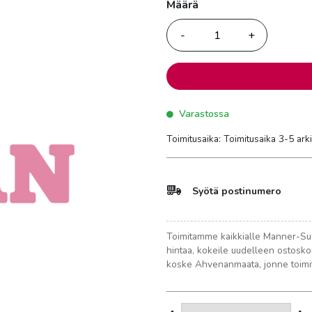
Määrä
Määrä
Varastossa
Toimitusaika: Toimitusaika 3-5 ark
Syötä postinumero
Toimitamme kaikkialle Manner-Suo
hintaa, kokeile uudelleen ostosko
koske Ahvenanmaata, jonne toimit