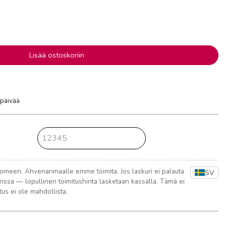
Lisää ostoskoriin
ipäivää
meen. Ahvenanmaalle emme toimita. Jos laskuri ei palauta
SV
rissa — lopullinen toimitushinta lasketaan kassalla. Tämä ei
us ei ole mahdollista.