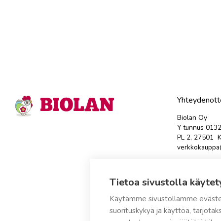
Yhteydenott
Biolan Oy
Y-tunnus 013
PL 2, 27501 K
verkkokauppa@
Avaa tästä yh
Tietoa sivustolla käytet
Tuotteen palau
sähköpostits
Käytämme sivustollamme eväste
suorituskykyä ja käyttöä, tarjot