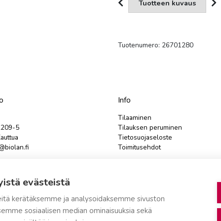
Tuotteen kuvaus
Tuotenumero:
26701280
o
Info
Tilaaminen
2209-5
Tilauksen peruminen
auttua
Tietosuojaseloste
biolan.fi
Toimitusehdot
teydenottolomake
Evästeasetukset
yistä evästeistä
tustilanteissa tulee ensin olla
e
yhteydessä asiakaspalveluun.
itä kerätäksemme ja analysoidaksemme sivuston
aksemme sosiaalisen median ominaisuuksia sekä