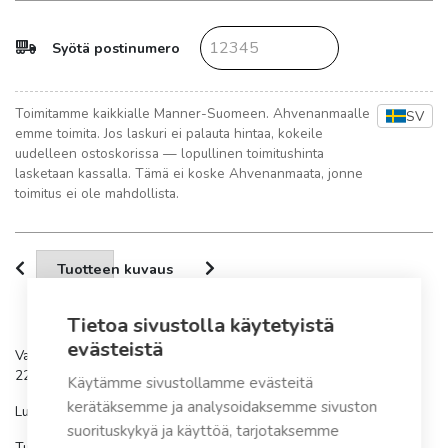
Syötä postinumero
Toimitamme kaikkialle Manner-Suomeen. Ahvenanmaalle
SV
emme toimita. Jos laskuri ei palauta hintaa, kokeile
uudelleen ostoskorissa — lopullinen toimitushinta
lasketaan kassalla. Tämä ei koske Ahvenanmaata, jonne
toimitus ei ole mahdollista.
Tuotteen kuvaus
Tietoa sivustolla käytetyistä
evästeistä
Varaosa sopii ennen vuotta 1997 valmistettuun Pikakompostori
220:een.
Käytämme sivustollamme evästeitä
kerätäksemme ja analysoidaksemme sivuston
Luukunvedin.
suorituskykyä ja käyttöä, tarjotaksemme
Tuotenumero:
19572628