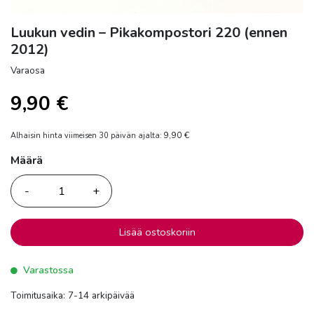
Luukun vedin – Pikakompostori 220 (ennen
2012)
Varaosa
9,90
€
9,90
€
Alhaisin hinta viimeisen 30 päivän ajalta:
Määrä
Määrä
Lisää ostoskoriin
Varastossa
Toimitusaika: 7-14 arkipäivää