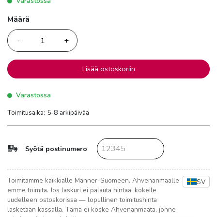
Varastossa
Määrä
Määrä
Lisää ostoskoriin
Varastossa
Toimitusaika: 5-8 arkipäivää
Syötä postinumero
Toimitamme kaikkialle Manner-Suomeen. Ahvenanmaalle
SV
emme toimita. Jos laskuri ei palauta hintaa, kokeile
uudelleen ostoskorissa — lopullinen toimitushinta
lasketaan kassalla. Tämä ei koske Ahvenanmaata, jonne