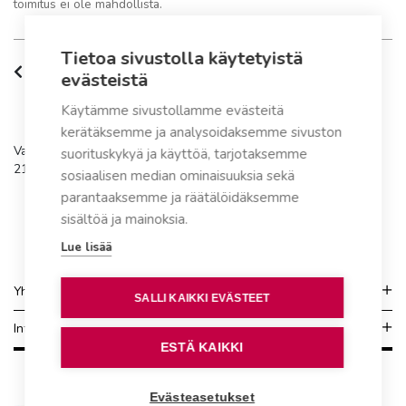
toimitus ei ole mahdollista.
Tietoa sivustolla käytetyistä
Tuotteen kuvaus
evästeistä
Käytämme sivustollamme evästeitä
kerätäksemme ja analysoidaksemme sivuston
Varaosa sopii tuotemalliin Naturum (9/2011-2016), osanumero
suorituskykyä ja käyttöä, tarjotaksemme
21
sosiaalisen median ominaisuuksia sekä
parantaaksemme ja räätälöidäksemme
sisältöä ja mainoksia.
Lue lisää
Yhteydenotto
SALLI KAIKKI EVÄSTEET
Info
ESTÄ KAIKKI
Evästeasetukset