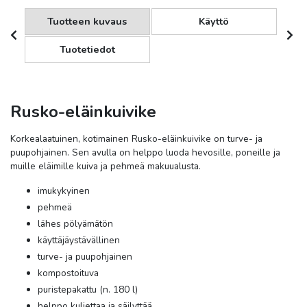
Tuotteen kuvaus
Käyttö
Tuotetiedot
Rusko-eläinkuivike
Korkealaatuinen, kotimainen Rusko-eläinkuivike on turve- ja
puupohjainen. Sen avulla on helppo luoda hevosille, poneille ja
muille eläimille kuiva ja pehmeä makuualusta.
imukykyinen
pehmeä
lähes pölyämätön
käyttäjäystävällinen
turve- ja puupohjainen
kompostoituva
puristepakattu (n. 180 l)
helppo kuljettaa ja säilyttää