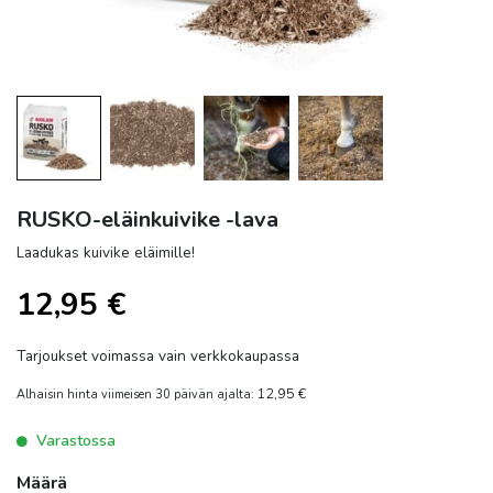
RUSKO-eläinkuivike -lava
Laadukas kuivike eläimille!
12,95
€
Tarjoukset voimassa vain verkkokaupassa
12,95
€
Alhaisin hinta viimeisen 30 päivän ajalta:
Varastossa
Määrä
Määrä