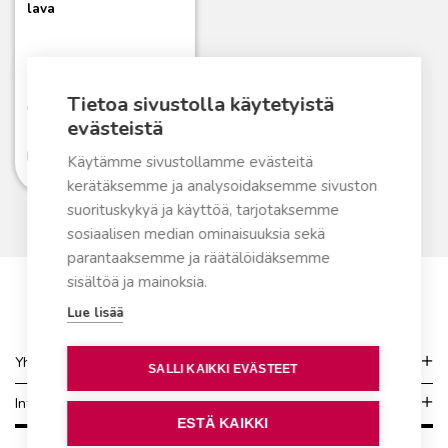
lava
Uusi turpeeton kuivike
eläimille!
14,95
€
Tietoa sivustolla käytetyistä
Varastossa
evästeistä
Lue lisää
Käytämme sivustollamme evästeitä
kerätäksemme ja analysoidaksemme sivuston
suorituskykyä ja käyttöä, tarjotaksemme
sosiaalisen median ominaisuuksia sekä
parantaaksemme ja räätälöidäksemme
sisältöä ja mainoksia.
Lue lisää
Yhteydenotto
SALLI KAIKKI EVÄSTEET
Info
ESTÄ KAIKKI