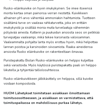
Rusko-eläinkuivike on hyvin imukykyinen. Se imee itseensä
monta kertaa oman painonsa verran nestettä. Kuivikkeen
alhainen pH-arvo vähentää ammoniakin haihtumista. Tuotteen
sisältämä turve on vaaleaa rahkaturvetta, joka on erittäin
imukykyistä ja sisältää monia muita turvelaatuja vähemmän
pölyävää ainesta. Kutterin ja puukuidun ansiosta seos on pelkkää
turvepatjaa vaaleampi, mikä tekee karsinasta valoisamman.
Vaaleammalta pohjalta lanta myös erottuu hyvin, mikä helpottaa
lannan poistoa ja karsinoiden siivoamista. Raaka-aineidensa
ansiosta Rusko eläinkuivike on rakenteeltaan ilmavaa.
Puristepakattu Biolan Rusko-eläinkuivike on helppo kuljettaa
sekä varastoida. Myös käytössä puristepakattu paali on helppo
liikutella ja tyhjentää talliolosuhteissa.
Rusko-eläinkuivikkeen jälkikäsittely on helppoa, sillä kuivike
voidaan kompostoida.
HUOM Lähetykset toimitetaan asiakkaan ilmoittamaan
toimitusosoitteeseen, ja asiakkaan on varmistettava, että
toimituspaikassa on mahdollisuus purkaa lähetys.