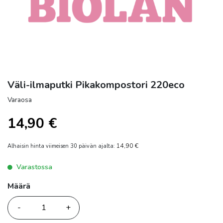
Väli-ilmaputki Pikakompostori 220eco
Varaosa
14,90
€
14,90
€
Alhaisin hinta viimeisen 30 päivän ajalta:
Varastossa
Määrä
Määrä