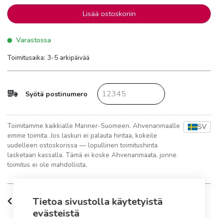
Lisää ostoskoriin
Varastossa
Toimitusaika: 3-5 arkipäivää
Syötä postinumero
Toimitamme kaikkialle Manner-Suomeen. Ahvenanmaalle
SV
emme toimita. Jos laskuri ei palauta hintaa, kokeile
uudelleen ostoskorissa — lopullinen toimitushinta
lasketaan kassalla. Tämä ei koske Ahvenanmaata, jonne
toimitus ei ole mahdollista.
Tietoa sivustolla käytetyistä
Tuotteen kuvaus
evästeistä