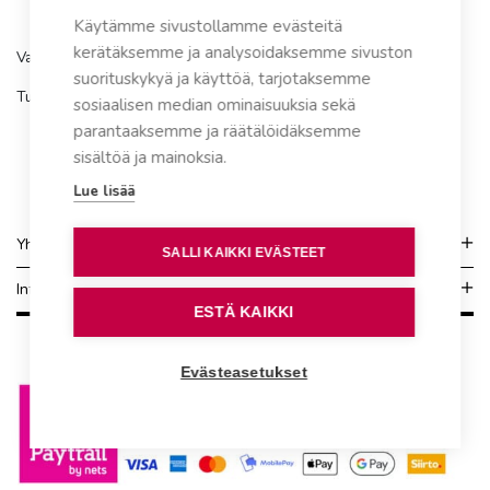
Käytämme sivustollamme evästeitä
kerätäksemme ja analysoidaksemme sivuston
Varaosa Pikakompostori 220eco
suorituskykyä ja käyttöä, tarjotaksemme
Tuotenumero:
40580048
sosiaalisen median ominaisuuksia sekä
parantaaksemme ja räätälöidäksemme
sisältöä ja mainoksia.
Lue lisää
Yhteydenotto
SALLI KAIKKI EVÄSTEET
Info
ESTÄ KAIKKI
Evästeasetukset