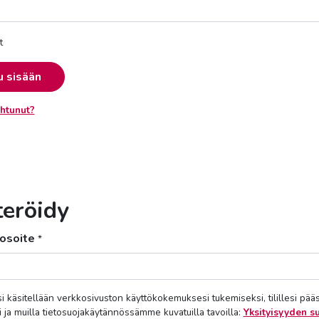
t
u sisään
htunut?
teröidy
osoite
*
si käsitellään verkkosivuston käyttökokemuksesi tukemiseksi, tilillesi pää
i ja muilla tietosuojakäytännössämme kuvatuilla tavoilla:
Yksityisyyden s