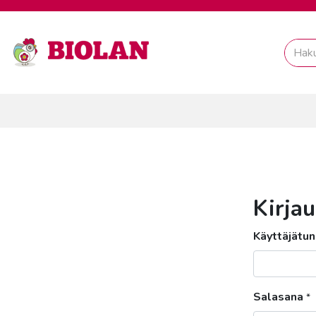
Kirja
Käyttäjätun
Salasana
*