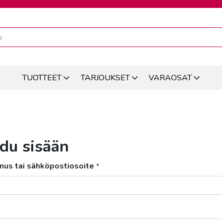
TUOTTEET
TARJOUKSET
VARAOSAT
udu sisään
nus tai sähköpostiosoite
*