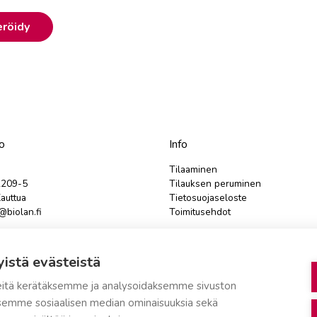
eröidy
o
Info
Tilaaminen
2209-5
Tilauksen peruminen
auttua
Tietosuojaseloste
biolan.fi
Toimitusehdot
teydenottolomake
Evästeasetukset
yistä evästeistä
tustilanteissa tulee ensin olla
e
yhteydessä asiakaspalveluun.
itä kerätäksemme ja analysoidaksemme sivuston
aksemme sosiaalisen median ominaisuuksia sekä