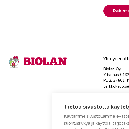
Rekist
Yhteydenott
Biolan Oy
Y-tunnus 013
PL 2, 27501 K
verkkokauppa@
Avaa tästä yh
Tietoa sivustolla käytet
Tuotteen palau
sähköpostits
Käytämme sivustollamme eväste
suorituskykyä ja käyttöä, tarjot