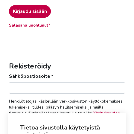
Kirjaudu sisään
Salasana unohtunut?
Rekisteröidy
Sähköpostiosoite
*
Henkilötietojasi käsitellään verkkosivuston käyttökokemuksesi
tukemiseksi, tilillesi pääsyn hallitsemiseksi ja muilla
tietosuojakäytännössämme kuvatuilla tavoilla:
Yksityisyyden
suoja
.
Tietoa sivustolla käytetyistä
Rekisteröidy