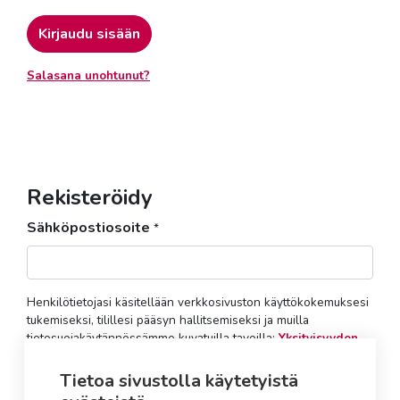
Kirjaudu sisään
Salasana unohtunut?
Rekisteröidy
Sähköpostiosoite
*
Henkilötietojasi käsitellään verkkosivuston käyttökokemuksesi
tukemiseksi, tilillesi pääsyn hallitsemiseksi ja muilla
tietosuojakäytännössämme kuvatuilla tavoilla:
Yksityisyyden
suoja
.
Tietoa sivustolla käytetyistä
Rekisteröidy