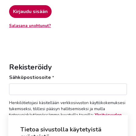
Kirjaudu sisään
Salasana unohtunut?
Rekisteröidy
Sähköpostiosoite
*
Henkilötietojasi käsitellään verkkosivuston käyttökokemuksesi
tukemiseksi, tilillesi pääsyn hallitsemiseksi ja muilla
tietosuojakäytännössämme kuvatuilla tavoilla:
Yksityisyyden
suoja
.
Tietoa sivustolla käytetyistä
Rekisteröidy