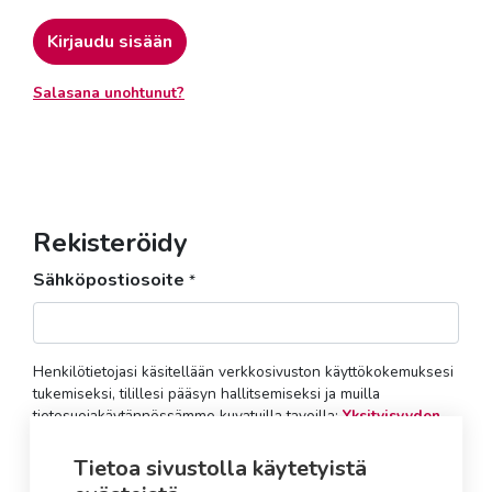
Kirjaudu sisään
Salasana unohtunut?
Rekisteröidy
Sähköpostiosoite
*
Henkilötietojasi käsitellään verkkosivuston käyttökokemuksesi
tukemiseksi, tilillesi pääsyn hallitsemiseksi ja muilla
tietosuojakäytännössämme kuvatuilla tavoilla:
Yksityisyyden
suoja
.
Tietoa sivustolla käytetyistä
Rekisteröidy