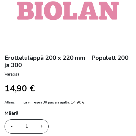
Erotteluläppä 200 x 220 mm – Populett 200
ja 300
Varaosa
14,90
€
14,90
€
Alhaisin hinta viimeisen 30 päivän ajalta:
Määrä
Määrä