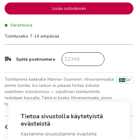
Lisää ostoskoriin
Varastossa
Toimitusaika: 7-14 arkipäivää
Syötä postinumero
Toimitamme kaikkialle Manner-Suomeen. Ahvenanmaalle
SV
emme toimita. Jos laskuri ei palauta hintaa, kokeile
uudelleen ostoskorissa — lopullinen toimitushinta
lasketaan kassalla. Tämä ei koske Ahvenanmaata, jonne
toimitus ei ole mahdollista.
Tietoa sivustolla käytetyistä
evästeistä
Tuotteen kuvaus
Käytämme sivustollamme evästeitä