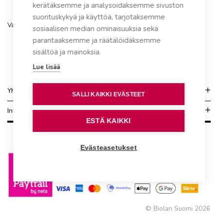
kerätäksemme ja analysoidaksemme sivuston
suorituskykyä ja käyttöä, tarjotaksemme
Varaosa sopii tuotemalleihin Populett 200 ja 300
sosiaalisen median ominaisuuksia sekä
parantaaksemme ja räätälöidäksemme
sisältöä ja mainoksia.
Lue lisää
Yhteydenotto
SALLI KAIKKI EVÄSTEET
Info
ESTÄ KAIKKI
Evästeasetukset
© Biolan Suomi 2026