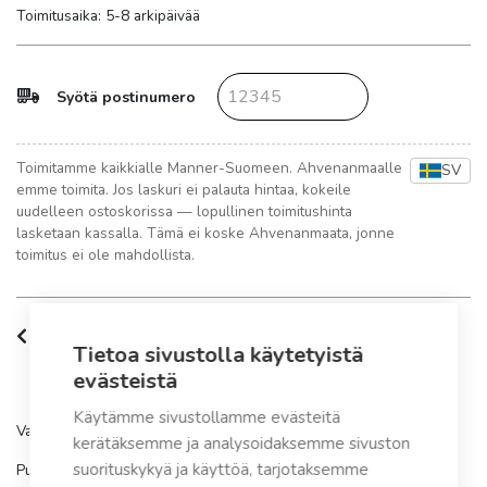
Toimitusaika: 5-8 arkipäivää
Syötä postinumero
Toimitamme kaikkialle Manner-Suomeen. Ahvenanmaalle
SV
emme toimita. Jos laskuri ei palauta hintaa, kokeile
uudelleen ostoskorissa — lopullinen toimitushinta
lasketaan kassalla. Tämä ei koske Ahvenanmaata, jonne
toimitus ei ole mahdollista.
Tuotteen kuvaus
Tietoa sivustolla käytetyistä
evästeistä
Käytämme sivustollamme evästeitä
Varaosa sopii tuotemalliin Naturum (ennen 9/2011)
kerätäksemme ja analysoidaksemme sivuston
suorituskykyä ja käyttöä, tarjotaksemme
Putkimutka Ø 32-88,5° Naturum (ennen 9/2011)